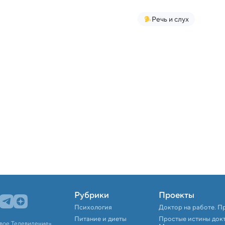
Речь и слух
Рубрики
Проекты
Психология
Доктор на работе. П
Питание и диеты
Простые истины док
вое Телевидение».