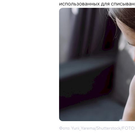
использованных для списывани
Фото: Yurii_Yarema/Shutterstock/FO