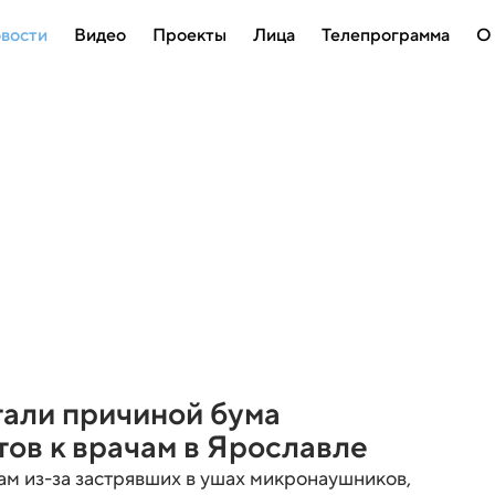
вости
Видео
Проекты
Лица
Телепрограмма
О
али причиной бума
ов к врачам в Ярославле
ам из-за застрявших в ушах микронаушников,