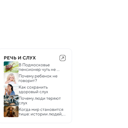
РЕЧЬ И СЛУХ
В Подмосковье 
пенсионер чуть не 
лишился слуха из-за 
Почему ребенок не 
клеща
говорит? 
Как сохранить 
здоровый слух 
Почему люди теряют 
слух 
Когда мир становится 
тише: истории людей, 
которые живут без 
привычных звуков