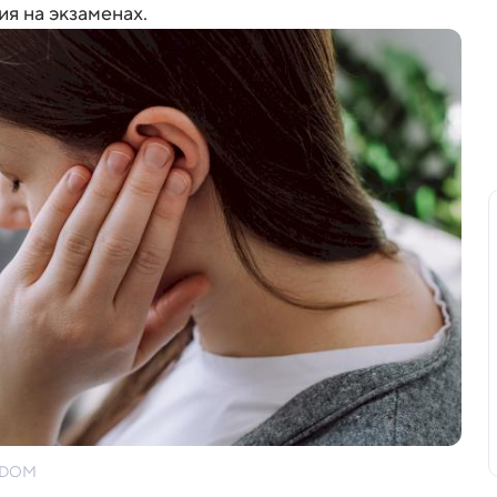
я на экзаменах.
TODOM