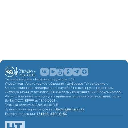
Сетевое издание «Телеканал «Доктор» (16+)
Учредитель: Акционерное общество «Цифровое Телевидение».
Зарегистрировано Федеральной службой по надзору в сфере связи,
информационных технологий и массовых коммуникаций (Роскомнадзор).
Регистрационный номер и дата принятия решения о регистрации: серия
Эл № ФС77-81999 от 18.10.2021 г.
Главный редактор: Закамская Э.В.
Электронный адрес редакции:
dtr@digitalrussia.tv
Телефон редакции:
+7 (499) 350-10-80
© 2026 АО «ЦТВ». Все права на любые материалы, опубликованные на
сайте, защищены в соответствии с российским и международным