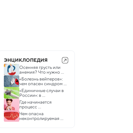
ЭНЦИКЛОПЕДИЯ
Осенняя грусть или 
анемия? Что нужно 
знать о дефиците 
«Болезнь вейперов»:  
железа
чем опасен синдром 
EVALI и как его 
«Единичные случаи в 
распознать
России»: в 
Роспотребнадзоре 
Где начинается 
рассказали об опасной 
процесс 
клещевой инфекции в 
пищеварения? 
Чем опасна 
Европе
неконтролируемая 
гипертония