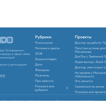
Рубрики
Проекты
Психология
Доктор на работе. П
Питание и диеты
Простые истины док
вое Телевидение».
Мясникова
ЗОЖ
адзору в сфере связи,
ДокТок с Эвелиной 
ммуникаций
Энциклопедия
Ищем выход с Яной 
Дети
ения о регистрации:
Доктор, мне только 
Женщины
На приёме у Михаил
ia.tv
Мужчины
Лабковского
Про красоту
Это лечится
Показать все
Сражаться за жизнь
рубрики
Показать все проект
 любые материалы, опубликованные на сайте, защищены в соответствии с
аконодательством об интеллектуальной собственности. Любое