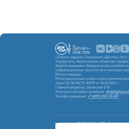
Сетевое издание «Телеканал «Доктор» (16+)
Учредитель: Акционерное общество «Цифро
Зарегистрировано Федеральной службой по н
информационных технологий и массовых ко
(Роскомнадзор).
Регистрационный номер и дата принятия реш
серия Эл № ФС77-81999 от 18.10.2021 г.
Главный редактор: Закамская Э.В.
Электронный адрес редакции:
dtr@digitalruss
Телефон редакции:
+7 (499) 350-10-80
© 2026 АО «ЦТВ». Все права на
российским и международным з