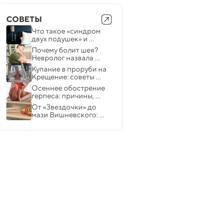
СОВЕТЫ
Что такое «синдром 
двух подушек» и 
почему он может 
Почему болит шея? 
испортить вам жизнь 
Невролог назвала 
причины цервикалгии
Купание в проруби на 
Крещение: советы 
травматолога-
Осеннее обострение 
ортопеда
герпеса: причины, 
лечение и 
От «Звездочки» до 
профилактика
мази Вишневского: 
актуальны ли сейчас 
препараты «родом» из 
СССР? 