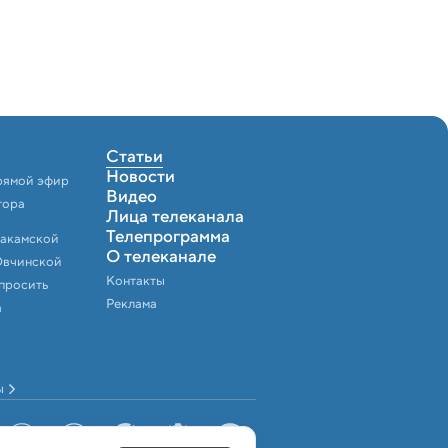
Статьи
Новости
рямой эфир
Видео
тора
Лица телеканала
Телепрограмма
Закамской
О телеканале
Овчинской
Контакты
спросить
Реклама
а
ы