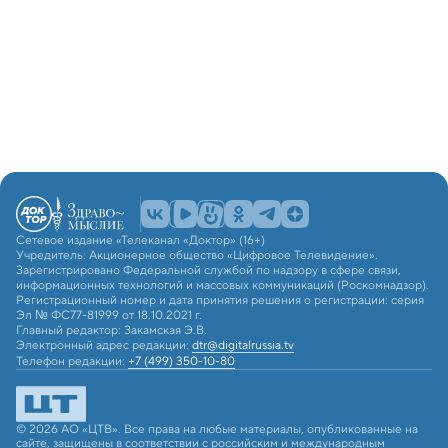
Сетевое издание «Телеканал «Доктор» (16+)
Учредитель: Акционерное общество «Цифровое Телевидение».
Зарегистрировано Федеральной службой по надзору в сфере связи,
информационных технологий и массовых коммуникаций (Роскомнадзор).
Регистрационный номер и дата принятия решения о регистрации: серия
Эл № ФС77-81999 от 18.10.2021 г.
Главный редактор: Закамская Э.В.
Электронный адрес редакции:
dtr@digitalrussia.tv
Телефон редакции:
+7 (499) 350-10-80
© 2026 АО «ЦТВ». Все права на любые материалы, опубликованные на
сайте, защищены в соответствии с российским и международным