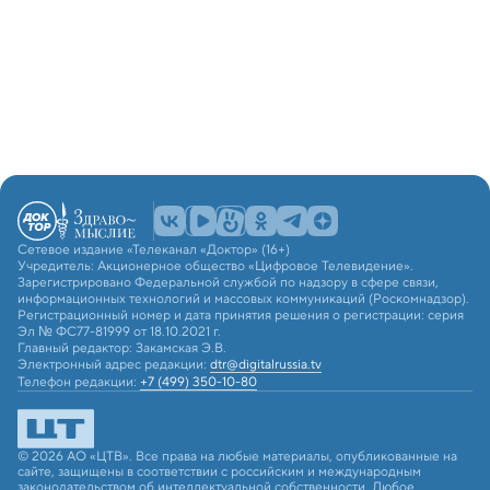
Сетевое издание «Телеканал «Доктор» (16+)
Учредитель: Акционерное общество «Цифровое Телевидение».
Зарегистрировано Федеральной службой по надзору в сфере связи,
информационных технологий и массовых коммуникаций (Роскомнадзор).
Регистрационный номер и дата принятия решения о регистрации: серия
Эл № ФС77-81999 от 18.10.2021 г.
Главный редактор: Закамская Э.В.
Электронный адрес редакции:
dtr@digitalrussia.tv
Телефон редакции:
+7 (499) 350-10-80
© 2026 АО «ЦТВ». Все права на любые материалы, опубликованные на
сайте, защищены в соответствии с российским и международным
законодательством об интеллектуальной собственности. Любое