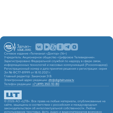
Сетевое издание «Телеканал «Доктор» (16+)
Учредитель: Акционерное общество «Цифровое Телевидение».
Зарегистрировано Федеральной службой по надзору в сфере связи,
информационных технологий и массовых коммуникаций (Роскомнадзор).
Регистрационный номер и дата принятия решения о регистрации: серия
Эл № ФС77-81999 от 18.10.2021 г.
Главный редактор: Закамская Э.В.
Электронный адрес редакции:
dtr@digitalrussia.tv
Телефон редакции:
+7 (499) 350-10-80
© 2026 АО «ЦТВ». Все права на любые материалы, опубликованные на
сайте, защищены в соответствии с российским и международным
законодательством об интеллектуальной собственности. Любое
использование текстовых, фото, аудио и видеоматериалов возможно