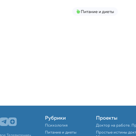
Питание и диеты
Рубрики
Проекты
Психология
Доктор на работе. П
Питание и диеты
Простые истины док
вое Телевидение».