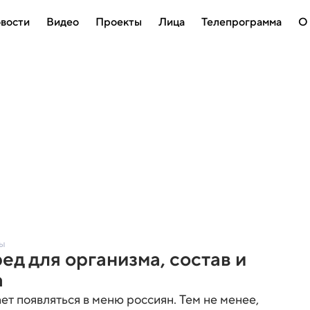
вости
Видео
Проекты
Лица
Телепрограмма
О
ты
ред для организма, состав и
а
ет появляться в меню россиян. Тем не менее,