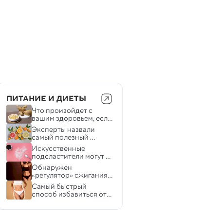
ПИТАНИЕ И ДИЕТЫ
Что произойдет с 
вашим здоровьем, если 
добавить имбирь в 
Эксперты назвали 
ежедневный рацион
самый полезный 
цитрусовый фрукт
Искусственные 
подсластители могут 
снижать память у 
Обнаружен 
взрослых
«регулятор» сжигания 
жира, влияющий на 
Самый быстрый 
здоровье костей
способ избавиться от 
жира на животе — и это 
не кардиотренировки