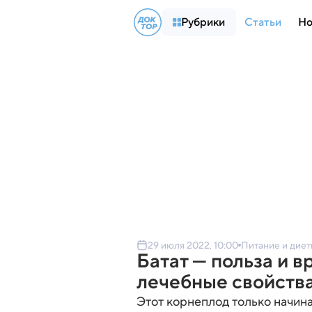
Рубрики
Статьи
Но
29 июля 2022, 10:00
Питание и дие
Батат — польза и в
лечебные свойств
Этот корнеплод только начина