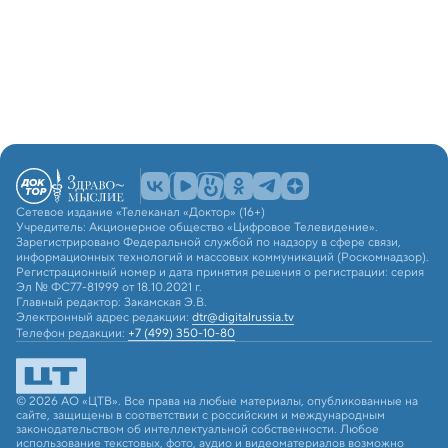
Сетевое издание «Телеканал «Доктор» (16+)
Учредитель: Акционерное общество «Цифровое Телевидение».
Зарегистрировано Федеральной службой по надзору в сфере связи,
информационных технологий и массовых коммуникаций (Роскомнадзор).
Регистрационный номер и дата принятия решения о регистрации: серия
Эл № ФС77-81999 от 18.10.2021 г.
Главный редактор: Закамская Э.В.
Электронный адрес редакции:
dtr@digitalrussia.tv
Телефон редакции:
+7 (499) 350-10-80
© 2026 АО «ЦТВ». Все права на любые материалы, опубликованные на
сайте, защищены в соответствии с российским и международным
законодательством об интеллектуальной собственности. Любое
использование текстовых, фото, аудио и видеоматериалов возможно