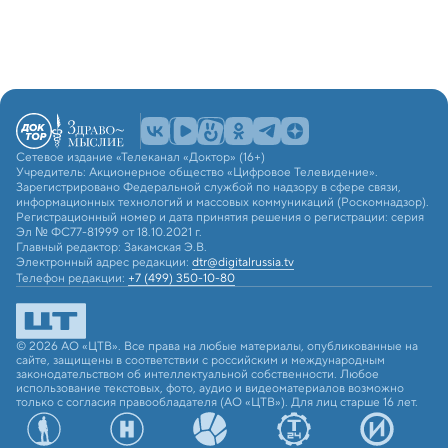
Сетевое издание «Телеканал «Доктор» (16+)
Учредитель: Акционерное общество «Цифровое Телевидение».
Зарегистрировано Федеральной службой по надзору в сфере связи,
информационных технологий и массовых коммуникаций (Роскомнадзор).
Регистрационный номер и дата принятия решения о регистрации: серия
Эл № ФС77-81999 от 18.10.2021 г.
Главный редактор: Закамская Э.В.
Электронный адрес редакции:
dtr@digitalrussia.tv
Телефон редакции:
+7 (499) 350-10-80
© 2026 АО «ЦТВ». Все права на любые материалы, опубликованные на
сайте, защищены в соответствии с российским и международным
законодательством об интеллектуальной собственности. Любое
использование текстовых, фото, аудио и видеоматериалов возможно
только с согласия правообладателя (АО «ЦТВ»). Для лиц старше 16 лет.