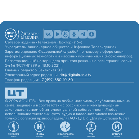
Сетевое издание «Телеканал «Доктор» (16+)
Учредитель: Акционерное общество «Цифровое Телевидение».
Зарегистрировано Федеральной службой по надзору в сфере связи,
информационных технологий и массовых коммуникаций (Роскомнадзор).
Регистрационный номер и дата принятия решения о регистрации: серия
Эл № ФС77-81999 от 18.10.2021 г.
Главный редактор: Закамская Э.В.
Электронный адрес редакции:
dtr@digitalrussia.tv
Телефон редакции:
+7 (499) 350-10-80
© 2026 АО «ЦТВ». Все права на любые материалы, опубликованные на
сайте, защищены в соответствии с российским и международным
законодательством об интеллектуальной собственности. Любое
использование текстовых, фото, аудио и видеоматериалов возможно
только с согласия правообладателя (АО «ЦТВ»). Для лиц старше 16 лет.