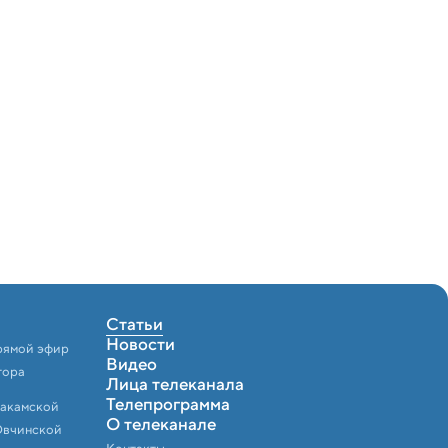
Статьи
Новости
рямой эфир
Видео
тора
Лица телеканала
Телепрограмма
Закамской
О телеканале
Овчинской