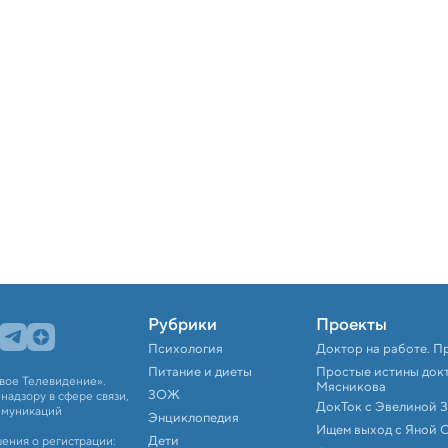
Рубрики
Проекты
Психология
Доктор на работе. П
Питание и диеты
Простые истины док
вое Телевидение».
Мясникова
ЗОЖ
адзору в сфере связи,
ДокТок с Эвелиной 
ммуникаций
Энциклопедия
Ищем выход с Яной 
Дети
ения о регистрации: