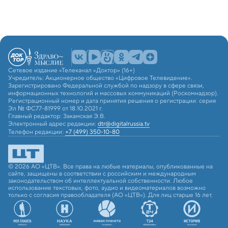
Сетевое издание «Телеканал «Доктор» (16+)
Учредитель: Акционерное общество «Цифровое Телевидение».
Зарегистрировано Федеральной службой по надзору в сфере связи,
информационных технологий и массовых коммуникаций (Роскомнадзор).
Регистрационный номер и дата принятия решения о регистрации: серия
Эл № ФС77-81999 от 18.10.2021 г.
Главный редактор: Закамская Э.В.
Электронный адрес редакции:
dtr@digitalrussia.tv
Телефон редакции:
+7 (499) 350-10-80
© 2026 АО «ЦТВ». Все права на любые материалы, опубликованные на
сайте, защищены в соответствии с российским и международным
законодательством об интеллектуальной собственности. Любое
использование текстовых, фото, аудио и видеоматериалов возможно
только с согласия правообладателя (АО «ЦТВ»). Для лиц старше 16 лет.