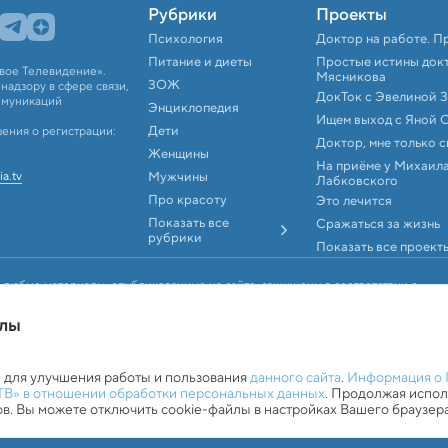
Рубрики
Проекты
Психология
Доктор на работе. П
Питание и диеты
Простые истины док
вое Телевидение».
Мясникова
ЗОЖ
адзору в сфере связи,
ДокТок с Эвелиной 
ммуникаций
Энциклопедия
Ищем выход с Яной 
Дети
ения о регистрации:
Доктор, мне только 
Женщины
На приёме у Михаил
ia.tv
Мужчины
Лабковского
Про красоту
Это лечится
Показать все
Сражаться за жизнь
рубрики
Показать все проект
 любые материалы, опубликованные на сайте, защищены в соответствии с
аконодательством об интеллектуальной собственности. Любое
, аудио и видеоматериалов возможно только с согласия правообладателя (АО
йлы
ookie-файлами
 для улучшения работы и пользования
данного сайта
.
Информация о 
ТВ» в отношении обработки персональных данных
. Продолжая испо
ов. Вы можете отключить cookie-файлы в настройках Вашего браузера