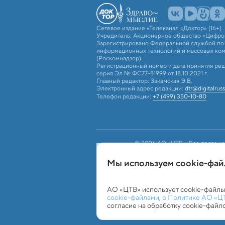
Сетевое издание «Телеканал «Доктор» (16+)
Учредитель: Акционерное общество «Цифро
Зарегистрировано Федеральной службой по н
информационных технологий и массовых ко
(Роскомнадзор).
Регистрационный номер и дата принятия реш
серия Эл № ФС77-81999 от 18.10.2021 г.
Главный редактор: Закамская Э.В.
Электронный адрес редакции:
dtr@digitalruss
Телефон редакции:
+7 (499) 350-10-80
© 2026 АО «ЦТВ». Все права на
российским и международным з
использование текстовых, фото
Мы используем сookie-фа
«ЦТВ»). Для лиц старше 16 лет.
Обработка персональных данных
Работа с c
АО «ЦТВ» использует cookie-файлы
cookie-файлами
,
о Политике АО «Ц
согласие на обработку cookie-файл