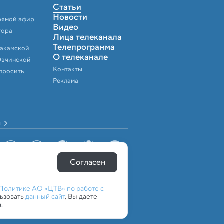
Статьи
Новости
рямой эфир
Видео
тора
Лица телеканала
Телепрограмма
Закамской
О телеканале
Овчинской
Контакты
спросить
Реклама
а
ы
Согласен
Политике АО «ЦТВ» по работе с
льзовать
данный сайт
, Вы даете
.