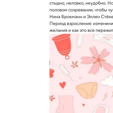
стыдно, неловко, неудобно. Н
половом созревании, чтобы ч
Нина Брокманн и Эллен Стёкен
Период взросления: изменени
желания и как это все пережит