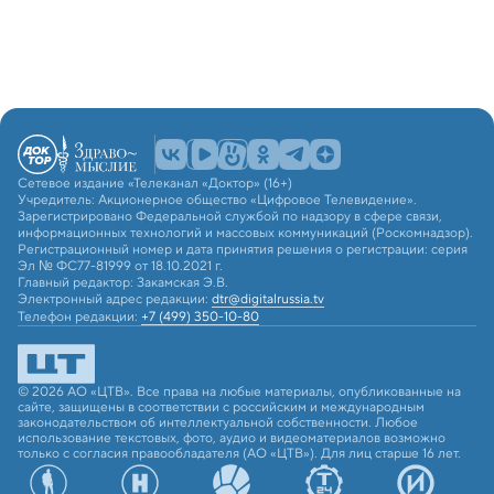
Сетевое издание «Телеканал «Доктор» (16+)
Учредитель: Акционерное общество «Цифровое Телевидение».
Зарегистрировано Федеральной службой по надзору в сфере связи,
информационных технологий и массовых коммуникаций (Роскомнадзор).
Регистрационный номер и дата принятия решения о регистрации: серия
Эл № ФС77-81999 от 18.10.2021 г.
Главный редактор: Закамская Э.В.
Электронный адрес редакции:
dtr@digitalrussia.tv
Телефон редакции:
+7 (499) 350-10-80
© 2026 АО «ЦТВ». Все права на любые материалы, опубликованные на
сайте, защищены в соответствии с российским и международным
законодательством об интеллектуальной собственности. Любое
использование текстовых, фото, аудио и видеоматериалов возможно
только с согласия правообладателя (АО «ЦТВ»). Для лиц старше 16 лет.