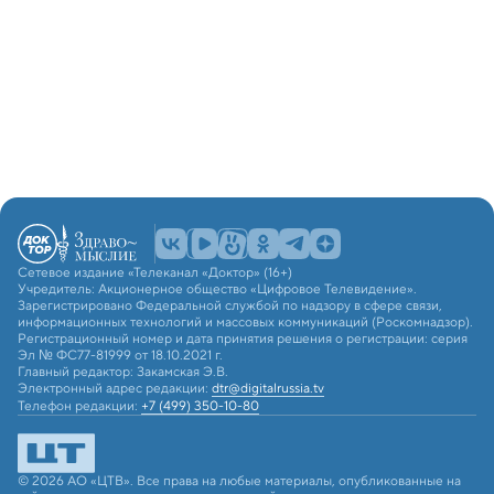
Сетевое издание «Телеканал «Доктор» (16+)
Учредитель: Акционерное общество «Цифровое Телевидение».
Зарегистрировано Федеральной службой по надзору в сфере связи,
информационных технологий и массовых коммуникаций (Роскомнадзор).
Регистрационный номер и дата принятия решения о регистрации: серия
Эл № ФС77-81999 от 18.10.2021 г.
Главный редактор: Закамская Э.В.
Электронный адрес редакции:
dtr@digitalrussia.tv
Телефон редакции:
+7 (499) 350-10-80
© 2026 АО «ЦТВ». Все права на любые материалы, опубликованные на