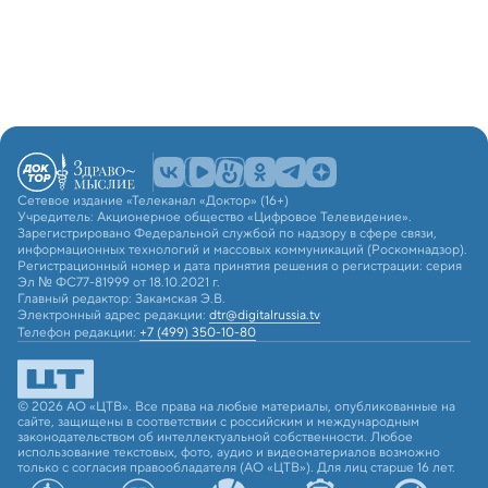
Сетевое издание «Телеканал «Доктор» (16+)
Учредитель: Акционерное общество «Цифровое Телевидение».
Зарегистрировано Федеральной службой по надзору в сфере связи,
информационных технологий и массовых коммуникаций (Роскомнадзор).
Регистрационный номер и дата принятия решения о регистрации: серия
Эл № ФС77-81999 от 18.10.2021 г.
Главный редактор: Закамская Э.В.
Электронный адрес редакции:
dtr@digitalrussia.tv
Телефон редакции:
+7 (499) 350-10-80
© 2026 АО «ЦТВ». Все права на любые материалы, опубликованные на
сайте, защищены в соответствии с российским и международным
законодательством об интеллектуальной собственности. Любое
использование текстовых, фото, аудио и видеоматериалов возможно
только с согласия правообладателя (АО «ЦТВ»). Для лиц старше 16 лет.