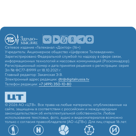
Сетевое издание «Телеканал «Доктор» (16+)
Учредитель: Акционерное общество «Цифровое Телевидение».
Зарегистрировано Федеральной службой по надзору в сфере связи,
информационных технологий и массовых коммуникаций (Роскомнадзор).
Регистрационный номер и дата принятия решения о регистрации: серия
Эл № ФС77-81999 от 18.10.2021 г.
Главный редактор: Закамская Э.В.
Электронный адрес редакции:
dtr@digitalrussia.tv
Телефон редакции:
+7 (499) 350-10-80
© 2026 АО «ЦТВ». Все права на любые материалы, опубликованные на
сайте, защищены в соответствии с российским и международным
законодательством об интеллектуальной собственности. Любое
использование текстовых, фото, аудио и видеоматериалов возможно
только с согласия правообладателя (АО «ЦТВ»). Для лиц старше 16 лет.