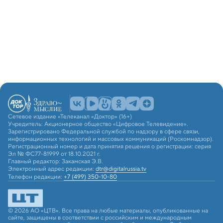
Сетевое издание «Телеканал «Доктор» (16+)
Учредитель: Акционерное общество «Цифровое Телевидение».
Зарегистрировано Федеральной службой по надзору в сфере связи,
информационных технологий и массовых коммуникаций (Роскомнадзор).
Регистрационный номер и дата принятия решения о регистрации: серия
Эл № ФС77-81999 от 18.10.2021 г.
Главный редактор: Закамская Э.В.
Электронный адрес редакции:
dtr@digitalrussia.tv
Телефон редакции:
+7 (499) 350-10-80
© 2026 АО «ЦТВ». Все права на любые материалы, опубликованные на
сайте, защищены в соответствии с российским и международным