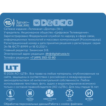
Сетевое издание «Телеканал «Доктор» (16+)
Учредитель: Акционерное общество «Цифровое Телевидение».
Зарегистрировано Федеральной службой по надзору в сфере связи,
информационных технологий и массовых коммуникаций (Роскомнадзор).
Регистрационный номер и дата принятия решения о регистрации: серия
Эл № ФС77-81999 от 18.10.2021 г.
Главный редактор: Закамская Э.В.
Электронный адрес редакции:
dtr@digitalrussia.tv
Телефон редакции:
+7 (499) 350-10-80
© 2026 АО «ЦТВ». Все права на любые материалы, опубликованные на
сайте, защищены в соответствии с российским и международным
законодательством об интеллектуальной собственности. Любое
использование текстовых, фото, аудио и видеоматериалов возможно
только с согласия правообладателя (АО «ЦТВ»). Для лиц старше 16 лет.
Обработка персональных данных
Работа с cookie-файлами