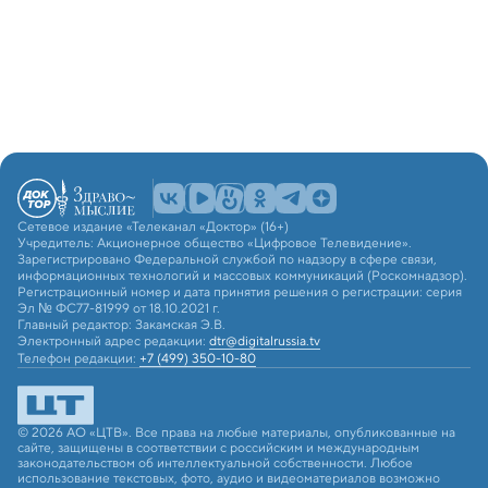
Сетевое издание «Телеканал «Доктор» (16+)
Учредитель: Акционерное общество «Цифровое Телевидение».
Зарегистрировано Федеральной службой по надзору в сфере связи,
информационных технологий и массовых коммуникаций (Роскомнадзор).
Регистрационный номер и дата принятия решения о регистрации: серия
Эл № ФС77-81999 от 18.10.2021 г.
Главный редактор: Закамская Э.В.
Электронный адрес редакции:
dtr@digitalrussia.tv
Телефон редакции:
+7 (499) 350-10-80
© 2026 АО «ЦТВ». Все права на любые материалы, опубликованные на
сайте, защищены в соответствии с российским и международным
законодательством об интеллектуальной собственности. Любое
использование текстовых, фото, аудио и видеоматериалов возможно
только с согласия правообладателя (АО «ЦТВ»). Для лиц старше 16 лет.