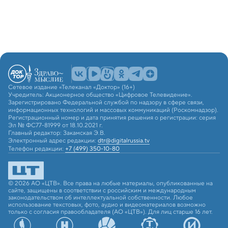
Сетевое издание «Телеканал «Доктор» (16+)
Учредитель: Акционерное общество «Цифровое Телевидение».
Зарегистрировано Федеральной службой по надзору в сфере связи,
информационных технологий и массовых коммуникаций (Роскомнадзор).
Регистрационный номер и дата принятия решения о регистрации: серия
Эл № ФС77-81999 от 18.10.2021 г.
Главный редактор: Закамская Э.В.
Электронный адрес редакции:
dtr@digitalrussia.tv
Телефон редакции:
+7 (499) 350-10-80
© 2026 АО «ЦТВ». Все права на любые материалы, опубликованные на
сайте, защищены в соответствии с российским и международным
законодательством об интеллектуальной собственности. Любое
использование текстовых, фото, аудио и видеоматериалов возможно
только с согласия правообладателя (АО «ЦТВ»). Для лиц старше 16 лет.