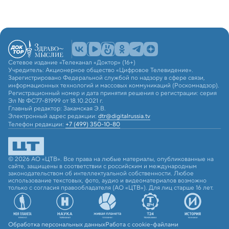
Сетевое издание «Телеканал «Доктор» (16+)
Учредитель: Акционерное общество «Цифровое Телевидение».
Зарегистрировано Федеральной службой по надзору в сфере связи,
информационных технологий и массовых коммуникаций (Роскомнадзор).
Регистрационный номер и дата принятия решения о регистрации: серия
Эл № ФС77-81999 от 18.10.2021 г.
Главный редактор: Закамская Э.В.
Электронный адрес редакции:
dtr@digitalrussia.tv
Телефон редакции:
+7 (499) 350-10-80
© 2026 АО «ЦТВ». Все права на любые материалы, опубликованные на
сайте, защищены в соответствии с российским и международным
законодательством об интеллектуальной собственности. Любое
использование текстовых, фото, аудио и видеоматериалов возможно
только с согласия правообладателя (АО «ЦТВ»). Для лиц старше 16 лет.
Обработка персональных данных
Работа с cookie-файлами