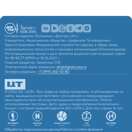
Сетевое издание «Телеканал «Доктор» (16+)
Учредитель: Акционерное общество «Цифровое Телевидение».
Зарегистрировано Федеральной службой по надзору в сфере связи,
информационных технологий и массовых коммуникаций (Роскомнадзор).
Регистрационный номер и дата принятия решения о регистрации: серия
Эл № ФС77-81999 от 18.10.2021 г.
Главный редактор: Закамская Э.В.
Электронный адрес редакции:
dtr@digitalrussia.tv
Телефон редакции:
+7 (499) 350-10-80
© 2026 АО «ЦТВ». Все права на любые материалы, опубликованные на
сайте, защищены в соответствии с российским и международным
законодательством об интеллектуальной собственности. Любое
использование текстовых, фото, аудио и видеоматериалов возможно
только с согласия правообладателя (АО «ЦТВ»). Для лиц старше 16 лет.
Обработка персональных данных
Работа с cookie-файлами