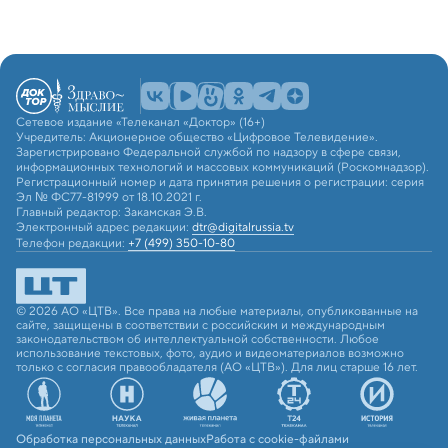
Сетевое издание «Телеканал «Доктор» (16+)
Учредитель: Акционерное общество «Цифровое Телевидение».
Зарегистрировано Федеральной службой по надзору в сфере связи,
информационных технологий и массовых коммуникаций (Роскомнадзор).
Регистрационный номер и дата принятия решения о регистрации: серия
Эл № ФС77-81999 от 18.10.2021 г.
Главный редактор: Закамская Э.В.
Электронный адрес редакции:
dtr@digitalrussia.tv
Телефон редакции:
+7 (499) 350-10-80
© 2026 АО «ЦТВ». Все права на любые материалы, опубликованные на
сайте, защищены в соответствии с российским и международным
законодательством об интеллектуальной собственности. Любое
использование текстовых, фото, аудио и видеоматериалов возможно
только с согласия правообладателя (АО «ЦТВ»). Для лиц старше 16 лет.
Обработка персональных данных
Работа с cookie-файлами