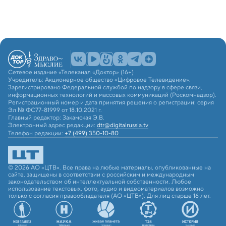
Сетевое издание «Телеканал «Доктор» (16+)
Учредитель: Акционерное общество «Цифровое Телевидение».
Зарегистрировано Федеральной службой по надзору в сфере связи,
информационных технологий и массовых коммуникаций (Роскомнадзор).
Регистрационный номер и дата принятия решения о регистрации: серия
Эл № ФС77-81999 от 18.10.2021 г.
Главный редактор: Закамская Э.В.
Электронный адрес редакции:
dtr@digitalrussia.tv
Телефон редакции:
+7 (499) 350-10-80
© 2026 АО «ЦТВ». Все права на любые материалы, опубликованные на
сайте, защищены в соответствии с российским и международным
законодательством об интеллектуальной собственности. Любое
использование текстовых, фото, аудио и видеоматериалов возможно
только с согласия правообладателя (АО «ЦТВ»). Для лиц старше 16 лет.