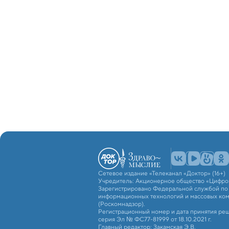
Сетевое издание «Телеканал «Доктор» (16+)
Учредитель: Акционерное общество «Цифро
Зарегистрировано Федеральной службой по н
информационных технологий и массовых ко
(Роскомнадзор).
Регистрационный номер и дата принятия реш
серия Эл № ФС77-81999 от 18.10.2021 г.
Главный редактор: Закамская Э.В.