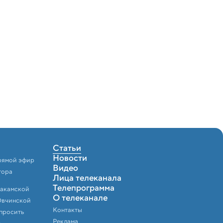
Статьи
Новости
рямой эфир
Видео
тора
Лица телеканала
Телепрограмма
Закамской
О телеканале
Овчинской
Контакты
спросить
Реклама