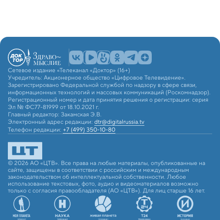
Сетевое издание «Телеканал «Доктор» (16+)
Учредитель: Акционерное общество «Цифровое Телевидение».
Зарегистрировано Федеральной службой по надзору в сфере связи,
информационных технологий и массовых коммуникаций (Роскомнадзор).
Регистрационный номер и дата принятия решения о регистрации: серия
Эл № ФС77-81999 от 18.10.2021 г.
Главный редактор: Закамская Э.В.
Электронный адрес редакции:
dtr@digitalrussia.tv
Телефон редакции:
+7 (499) 350-10-80
© 2026 АО «ЦТВ». Все права на любые материалы, опубликованные на
сайте, защищены в соответствии с российским и международным
законодательством об интеллектуальной собственности. Любое
использование текстовых, фото, аудио и видеоматериалов возможно
только с согласия правообладателя (АО «ЦТВ»). Для лиц старше 16 лет.