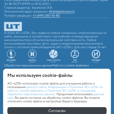
Эл № ФС77-81999 от 18.10.2021 г.
Главный редактор: Закамская Э.В.
Электронный адрес редакции:
dtr@digitalrussia.tv
Телефон редакции:
+7 (499) 350-10-80
© 2026 АО «ЦТВ». Все права на любые материалы, опубликованные на
сайте, защищены в соответствии с российским и международным
законодательством об интеллектуальной собственности. Любое
использование текстовых, фото, аудио и видеоматериалов возможно
только с согласия правообладателя (АО «ЦТВ»). Для лиц старше 16 лет.
Обработка персональных данных
Работа с cookie-файлами
Мы используем сookie-файлы
АО «ЦТВ» использует cookie-файлы для улучшения работы и
пользования
данного сайта
.
Информация о Политике АО «ЦТВ» по
работе с cookie-файлами
,
о Политике АО «ЦТВ» в отношении
обработки персональных данных
. Продолжая использовать
данный
сайт
, Вы даете согласие на обработку cookie-файлов. Вы можете
отключить cookie-файлы в настройках Вашего браузера.
Согласен