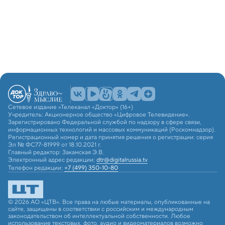
Сетевое издание «Телеканал «Доктор» (16+)
Учредитель: Акционерное общество «Цифровое Телевидение».
Зарегистрировано Федеральной службой по надзору в сфере связи,
информационных технологий и массовых коммуникаций (Роскомнадзор).
Регистрационный номер и дата принятия решения о регистрации: серия
Эл № ФС77-81999 от 18.10.2021 г.
Главный редактор: Закамская Э.В.
Электронный адрес редакции:
dtr@digitalrussia.tv
Телефон редакции:
+7 (499) 350-10-80
© 2026 АО «ЦТВ». Все права на любые материалы, опубликованные на
сайте, защищены в соответствии с российским и международным
законодательством об интеллектуальной собственности. Любое
использование текстовых, фото, аудио и видеоматериалов возможно