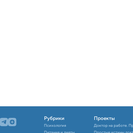
Рубрики
Проекты
Психология
Доктор на работе. П
Питание и диеты
Простые истины док