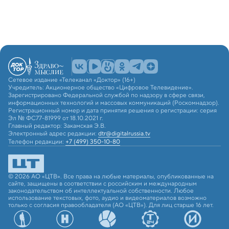
Сетевое издание «Телеканал «Доктор» (16+)
Учредитель: Акционерное общество «Цифровое Телевидение».
Зарегистрировано Федеральной службой по надзору в сфере связи,
информационных технологий и массовых коммуникаций (Роскомнадзор).
Регистрационный номер и дата принятия решения о регистрации: серия
Эл № ФС77-81999 от 18.10.2021 г.
Главный редактор: Закамская Э.В.
Электронный адрес редакции:
dtr@digitalrussia.tv
Телефон редакции:
+7 (499) 350-10-80
© 2026 АО «ЦТВ». Все права на любые материалы, опубликованные на
сайте, защищены в соответствии с российским и международным
законодательством об интеллектуальной собственности. Любое
использование текстовых, фото, аудио и видеоматериалов возможно
только с согласия правообладателя (АО «ЦТВ»). Для лиц старше 16 лет.