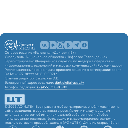
Сетевое издание «Телеканал «Доктор» (16+)
Учредитель: Акционерное общество «Цифровое Телевидение».
Зарегистрировано Федеральной службой по надзору в сфере связи,
информационных технологий и массовых коммуникаций (Роскомнадзор).
Регистрационный номер и дата принятия решения о регистрации: серия
Эл № ФС77-81999 от 18.10.2021 г.
Главный редактор: Закамская Э.В.
Электронный адрес редакции:
dtr@digitalrussia.tv
Телефон редакции:
+7 (499) 350-10-80
© 2026 АО «ЦТВ». Все права на любые материалы, опубликованные на
сайте, защищены в соответствии с российским и международным
законодательством об интеллектуальной собственности. Любое
использование текстовых, фото, аудио и видеоматериалов возможно
только с согласия правообладателя (АО «ЦТВ»). Для лиц старше 16 лет.