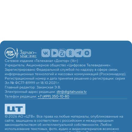
Сетевое издание «Телеканал «Доктор» (16+)
Учредитель: Акционерное общество «Цифровое Телевидение».
Зарегистрировано Федеральной службой по надзору в сфере связи,
информационных технологий и массовых коммуникаций (Роскомнадзор).
Регистрационный номер и дата принятия решения о регистрации: серия
Эл № ФС77-81999 от 18.10.2021 г.
Главный редактор: Закамская Э.В.
Электронный адрес редакции:
dtr@digitalrussia.tv
Телефон редакции:
+7 (499) 350-10-80
© 2026 АО «ЦТВ». Все права на любые материалы, опубликованные на
сайте, защищены в соответствии с российским и международным
законодательством об интеллектуальной собственности. Любое
использование текстовых, фото, аудио и видеоматериалов возможно