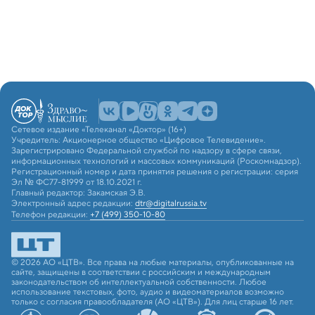
Сетевое издание «Телеканал «Доктор» (16+)
Учредитель: Акционерное общество «Цифровое Телевидение».
Зарегистрировано Федеральной службой по надзору в сфере связи,
информационных технологий и массовых коммуникаций (Роскомнадзор).
Регистрационный номер и дата принятия решения о регистрации: серия
Эл № ФС77-81999 от 18.10.2021 г.
Главный редактор: Закамская Э.В.
Электронный адрес редакции:
dtr@digitalrussia.tv
Телефон редакции:
+7 (499) 350-10-80
© 2026 АО «ЦТВ». Все права на любые материалы, опубликованные на
сайте, защищены в соответствии с российским и международным
законодательством об интеллектуальной собственности. Любое
использование текстовых, фото, аудио и видеоматериалов возможно
только с согласия правообладателя (АО «ЦТВ»). Для лиц старше 16 лет.