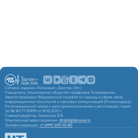
Сетевое издание «Телеканал «Доктор» (16+)
Учредитель: Акционерное общество «Цифровое Телевидение».
Зарегистрировано Федеральной службой по надзору в сфере связи,
информационных технологий и массовых коммуникаций (Роскомнадзор).
Регистрационный номер и дата принятия решения о регистрации: серия
Эл № ФС77-81999 от 18.10.2021 г.
Главный редактор: Закамская Э.В.
Электронный адрес редакции:
dtr@digitalrussia.tv
Телефон редакции:
+7 (499) 350-10-80