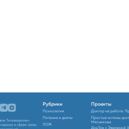
Рубрики
Проекты
Психология
Доктор на работе. П
Питание и диеты
Простые истины док
вое Телевидение».
Мясникова
ЗОЖ
адзору в сфере связи,
ДокТок с Эвелиной 
ммуникаций