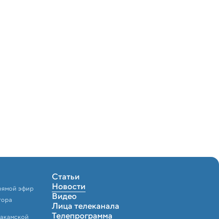
Статьи
Новости
рямой эфир
Видео
тора
Лица телеканала
Телепрограмма
Закамской