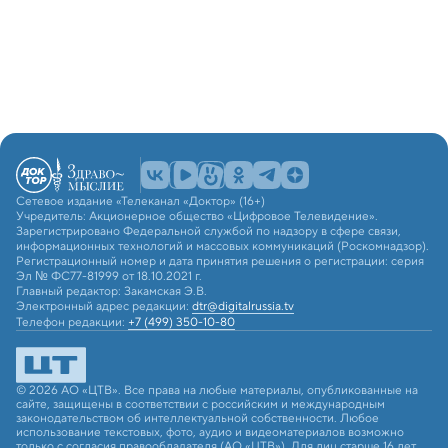
Сетевое издание «Телеканал «Доктор» (16+)
Учредитель: Акционерное общество «Цифровое Телевидение».
Зарегистрировано Федеральной службой по надзору в сфере связи,
информационных технологий и массовых коммуникаций (Роскомнадзор).
Регистрационный номер и дата принятия решения о регистрации: серия
Эл № ФС77-81999 от 18.10.2021 г.
Главный редактор: Закамская Э.В.
Электронный адрес редакции:
dtr@digitalrussia.tv
Телефон редакции:
+7 (499) 350-10-80
© 2026 АО «ЦТВ». Все права на любые материалы, опубликованные на
сайте, защищены в соответствии с российским и международным
законодательством об интеллектуальной собственности. Любое
использование текстовых, фото, аудио и видеоматериалов возможно
только с согласия правообладателя (АО «ЦТВ»). Для лиц старше 16 лет.