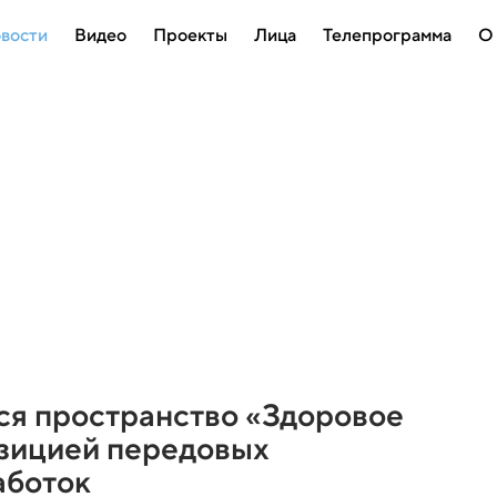
вости
Видео
Проекты
Лица
Телепрограмма
О
я пространство «Здоровое
озицией передовых
аботок