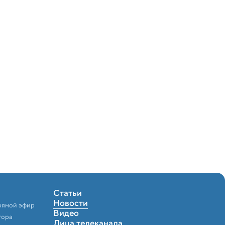
Статьи
Новости
рямой эфир
Видео
тора
Лица телеканала