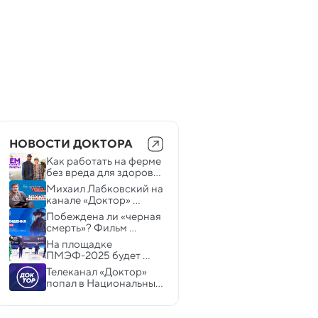
НОВОСТИ ДОКТОРА
Как работать на ферме 
без вреда для здоровья 
— расскажет 
Михаил Лабковский на 
«Медицинский 
канале «Доктор» 
репортер» на канале 
расскажет, что стоит за 
Побеждена ли «черная 
«Доктор»
разрушительной 
смерть»? Фильм 
ревностью
«Эпидемия. Чума» на 
На площадке 
канале «Доктор»
ПМЭФ-2025 будет 
работать 
Телеканал «Доктор» 
пространство 
попал в Национальный 
«Здоровое общество»
рейтинг креативности