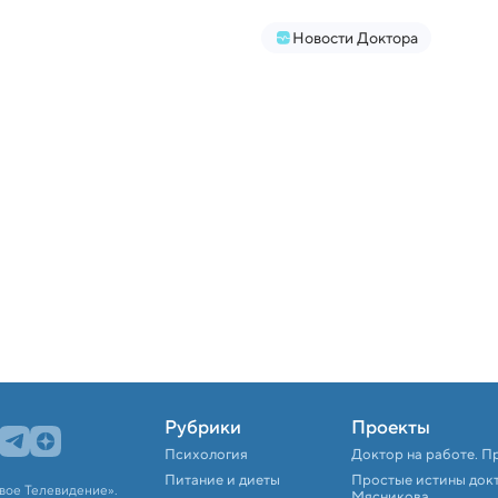
Новости Доктора
Рубрики
Проекты
Психология
Доктор на работе. П
Питание и диеты
Простые истины док
вое Телевидение».
Мясникова