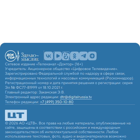
Сетевое издание «Телеканал «Доктор» (16+)
Учредитель: Акционерное общество «Цифровое Телевидение».
Зарегистрировано Федеральной службой по надзору в сфере связи,
информационных технологий и массовых коммуникаций (Роскомнадзор).
Регистрационный номер и дата принятия решения о регистрации: серия
Эл № ФС77-81999 от 18.10.2021 г.
Главный редактор: Закамская Э.В.
Электронный адрес редакции:
dtr@digitalrussia.tv
Телефон редакции:
+7 (499) 350-10-80
© 2026 АО «ЦТВ». Все права на любые материалы, опубликованные на
сайте, защищены в соответствии с российским и международным
законодательством об интеллектуальной собственности. Любое
использование текстовых, фото, аудио и видеоматериалов возможно