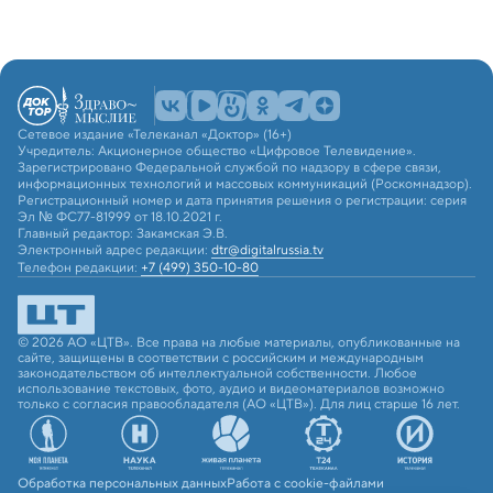
Сетевое издание «Телеканал «Доктор» (16+)
Учредитель: Акционерное общество «Цифровое Телевидение».
Зарегистрировано Федеральной службой по надзору в сфере связи,
информационных технологий и массовых коммуникаций (Роскомнадзор).
Регистрационный номер и дата принятия решения о регистрации: серия
Эл № ФС77-81999 от 18.10.2021 г.
Главный редактор: Закамская Э.В.
Электронный адрес редакции:
dtr@digitalrussia.tv
Телефон редакции:
+7 (499) 350-10-80
© 2026 АО «ЦТВ». Все права на любые материалы, опубликованные на
сайте, защищены в соответствии с российским и международным
законодательством об интеллектуальной собственности. Любое
использование текстовых, фото, аудио и видеоматериалов возможно
только с согласия правообладателя (АО «ЦТВ»). Для лиц старше 16 лет.
Обработка персональных данных
Работа с cookie-файлами