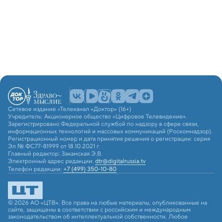
Сетевое издание «Телеканал «Доктор» (16+)
Учредитель: Акционерное общество «Цифровое Телевидение».
Зарегистрировано Федеральной службой по надзору в сфере связи,
информационных технологий и массовых коммуникаций (Роскомнадзор).
Регистрационный номер и дата принятия решения о регистрации: серия
Эл № ФС77-81999 от 18.10.2021 г.
Главный редактор: Закамская Э.В.
Электронный адрес редакции:
dtr@digitalrussia.tv
Телефон редакции:
+7 (499) 350-10-80
© 2026 АО «ЦТВ». Все права на любые материалы, опубликованные на
сайте, защищены в соответствии с российским и международным
законодательством об интеллектуальной собственности. Любое