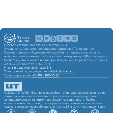
Сетевое издание «Телеканал «Доктор» (16+)
Учредитель: Акционерное общество «Цифровое Телевидение».
Зарегистрировано Федеральной службой по надзору в сфере связи,
информационных технологий и массовых коммуникаций (Роскомнадзор).
Регистрационный номер и дата принятия решения о регистрации: серия
Эл № ФС77-81999 от 18.10.2021 г.
Главный редактор: Закамская Э.В.
Электронный адрес редакции:
dtr@digitalrussia.tv
Телефон редакции:
+7 (499) 350-10-80
© 2026 АО «ЦТВ». Все права на любые материалы, опубликованные на
сайте, защищены в соответствии с российским и международным
законодательством об интеллектуальной собственности. Любое
использование текстовых, фото, аудио и видеоматериалов возможно
только с согласия правообладателя (АО «ЦТВ»). Для лиц старше 16 лет.