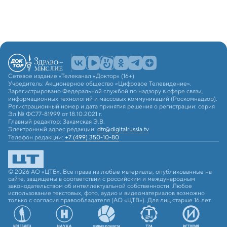
Сетевое издание «Телеканал «Доктор» (16+)
Учредитель: Акционерное общество «Цифровое Телевидение».
Зарегистрировано Федеральной службой по надзору в сфере связи,
информационных технологий и массовых коммуникаций (Роскомнадзор).
Регистрационный номер и дата принятия решения о регистрации: серия
Эл № ФС77-81999 от 18.10.2021 г.
Главный редактор: Закамская Э.В.
Электронный адрес редакции:
dtr@digitalrussia.tv
Телефон редакции:
+7 (499) 350-10-80
© 2026 АО «ЦТВ». Все права на любые материалы, опубликованные на
сайте, защищены в соответствии с российским и международным
законодательством об интеллектуальной собственности. Любое
использование текстовых, фото, аудио и видеоматериалов возможно
только с согласия правообладателя (АО «ЦТВ»). Для лиц старше 16 лет.