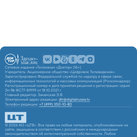
Сетевое издание «Телеканал «Доктор» (16+)
Учредитель: Акционерное общество «Цифровое Телевидение».
Зарегистрировано Федеральной службой по надзору в сфере связи,
информационных технологий и массовых коммуникаций (Роскомнадзор).
Регистрационный номер и дата принятия решения о регистрации: серия
Эл № ФС77-81999 от 18.10.2021 г.
Главный редактор: Закамская Э.В.
Электронный адрес редакции:
dtr@digitalrussia.tv
Телефон редакции:
+7 (499) 350-10-80
© 2026 АО «ЦТВ». Все права на любые материалы, опубликованные на
сайте, защищены в соответствии с российским и международным
законодательством об интеллектуальной собственности. Любое