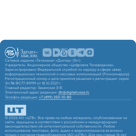
Сетевое издание «Телеканал «Доктор» (16+)
Учредитель: Акционерное общество «Цифровое Телевидение».
Зарегистрировано Федеральной службой по надзору в сфере связи,
информационных технологий и массовых коммуникаций (Роскомнадзор).
Регистрационный номер и дата принятия решения о регистрации: серия
Эл № ФС77-81999 от 18.10.2021 г.
Главный редактор: Закамская Э.В.
Электронный адрес редакции:
dtr@digitalrussia.tv
Телефон редакции:
+7 (499) 350-10-80
© 2026 АО «ЦТВ». Все права на любые материалы, опубликованные на
сайте, защищены в соответствии с российским и международным
законодательством об интеллектуальной собственности. Любое
использование текстовых, фото, аудио и видеоматериалов возможно
только с согласия правообладателя (АО «ЦТВ»). Для лиц старше 16 лет.