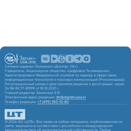
Сетевое издание «Телеканал «Доктор» (16+)
Учредитель: Акционерное общество «Цифровое Телевидение».
Зарегистрировано Федеральной службой по надзору в сфере связи,
информационных технологий и массовых коммуникаций (Роскомнадзор).
Регистрационный номер и дата принятия решения о регистрации: серия
Эл № ФС77-81999 от 18.10.2021 г.
Главный редактор: Закамская Э.В.
Электронный адрес редакции:
dtr@digitalrussia.tv
Телефон редакции:
+7 (499) 350-10-80
© 2026 АО «ЦТВ». Все права на любые материалы, опубликованные на
сайте, защищены в соответствии с российским и международным
законодательством об интеллектуальной собственности. Любое