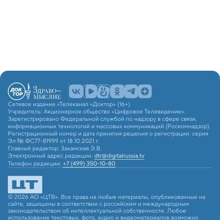
Сетевое издание «Телеканал «Доктор» (16+)
Учредитель: Акционерное общество «Цифровое Телевидение».
Зарегистрировано Федеральной службой по надзору в сфере связи,
информационных технологий и массовых коммуникаций (Роскомнадзор).
Регистрационный номер и дата принятия решения о регистрации: серия
Эл № ФС77-81999 от 18.10.2021 г.
Главный редактор: Закамская Э.В.
Электронный адрес редакции:
dtr@digitalrussia.tv
Телефон редакции:
+7 (499) 350-10-80
© 2026 АО «ЦТВ». Все права на любые материалы, опубликованные на
сайте, защищены в соответствии с российским и международным
законодательством об интеллектуальной собственности. Любое
использование текстовых, фото, аудио и видеоматериалов возможно