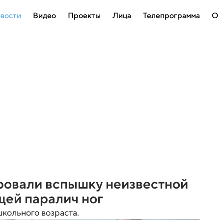
вости
Видео
Проекты
Лица
Телепрограмма
О
ровали вспышку неизвестной
щей паралич ног
кольного возраста.