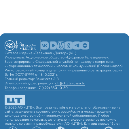
Сетевое издание «Телеканал «Доктор» (16+)
Учредитель: Акционерное общество «Цифровое Телевидение».
Зарегистрировано Федеральной службой по надзору в сфере связи,
информационных технологий и массовых коммуникаций (Роскомнадзор).
Регистрационный номер и дата принятия решения о регистрации: серия
Эл № ФС77-81999 от 18.10.2021 г.
Главный редактор: Закамская Э.В.
Электронный адрес редакции:
dtr@digitalrussia.tv
Телефон редакции:
+7 (499) 350-10-80
© 2026 АО «ЦТВ». Все права на любые материалы, опубликованные на
сайте, защищены в соответствии с российским и международным
законодательством об интеллектуальной собственности. Любое
использование текстовых, фото, аудио и видеоматериалов возможно
только с согласия правообладателя (АО «ЦТВ»). Для лиц старше 16 лет.