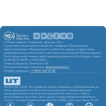
Сетевое издание «Телеканал «Доктор» (16+)
Учредитель: Акционерное общество «Цифровое Телевидение».
Зарегистрировано Федеральной службой по надзору в сфере связи,
информационных технологий и массовых коммуникаций (Роскомнадзор).
Регистрационный номер и дата принятия решения о регистрации: серия
Эл № ФС77-81999 от 18.10.2021 г.
Главный редактор: Закамская Э.В.
Электронный адрес редакции:
dtr@digitalrussia.tv
Телефон редакции:
+7 (499) 350-10-80
© 2026 АО «ЦТВ». Все права на любые материалы, опубликованные на
сайте, защищены в соответствии с российским и международным
законодательством об интеллектуальной собственности. Любое
использование текстовых, фото, аудио и видеоматериалов возможно
только с согласия правообладателя (АО «ЦТВ»). Для лиц старше 16 лет.